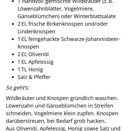
1 Handvoll gemischte Wildkräuter (z. B.
Löwenzahnblätter, Vogelmiere,
Gänseblümchen) oder Winterblattsalate
2 EL frische Birkenknospen und/oder
Lindenknospen
1 EL feingehackte Schwarze-Johannisbeer-
Knospen
2 EL Olivenöl
1 EL Apfelessig
1 TL Honig
Salz & Pfeffer
So geht’s:
Wildkräuter und Knospen gründlich waschen.
Löwenzahn und Gänseblümchen in Streifen
schneiden, Vogelmiere klein zupfen. Knospen
darüberstreuen, bei Bedarf grob hacken.
Aus Olivenöl, Apfelessig, Honig sowie Salz und